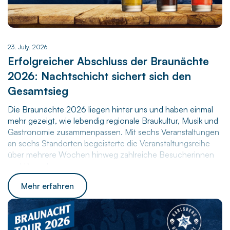
23. July. 2026
Erfolgreicher Abschluss der Braunächte
2026: Nachtschicht sichert sich den
Gesamtsieg
Die Braunächte 2026 liegen hinter uns und haben einmal
mehr gezeigt, wie lebendig regionale Braukultur, Musik und
Gastronomie zusammenpassen. Mit sechs Veranstaltungen
an sechs Standorten begeisterte die Veranstaltungsreihe
über mehrere Wochen hinweg zahlreiche Besucherinnen
und Besucher.
Mit dem stimmungsvollen Finale am vergangenen Samstag
Mehr erfahren
in St. Wendel sind die Braunächte 2026 erfolgreich zu
Ende gegangen. Nach dem Auftakt in Homburg machte die
beliebte Veranstaltungsreihe an insgesamt sechs
Standorten Halt und lockte dabei zahlreiche Gäste an, die